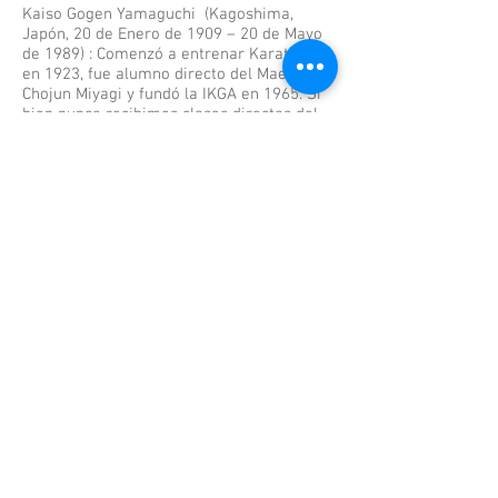
Kaiso Gogen Yamaguchi (Kagoshima,
Japón, 20 de Enero de 1909 – 20 de Mayo
de 1989) : Comenzó a entrenar Karate-Do
en 1923, fue alumno directo del Maestro
Chojun Miyagi y fundó la IKGA en 1965. Si
bien nunca recibimos clases directas del
Maestro Gogen, nuestro dojo fue fundado
siendo él aun presidente de la IKGA. Es
una leyenda en el mundo del Karate-do
siendo conocido como "el Gato".
Saiko Shihan Goshi Yamaguchi : Nació en
1942, siendo el 3er hijo del Maestro Gogen
Yamaguchi.
Actualmente es el presidente (Kaisho) de
nuestra escuela, 8vo Dan y Hanshi.
Sus continuos viajes alrededor del mundo
enseñando y promoviendo el Karate-do
Gojukai lo han traído varias veces a
Sudamérica lo que nos ha dado la
oportunidad y el honor de participar de los
seminarios que ha impartido en los países
del Bloque Sudamericano.
Maestro Ryuzo Watanabe (Fukushima,
Japón 29 de Enero de 1923 - 5 de