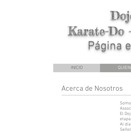
Doj
Karate-Do 
Página e
INICIO
QUIEN
Acerca de Nosotros
Somos
Assoc
El Do
etapa
Al dí
Señor